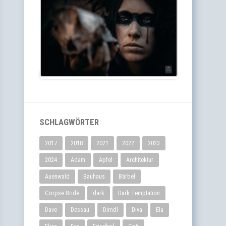
SCHLAGWÖRTER
2017
2018
2021
2022
2023
2024
Adam
Apfel
Architektur
Auenwald
Bauhaus
Bärbel
Corpse Bride
dark
Dark Temptation
Dave
Dessau
Dirndl
Diva
Ela