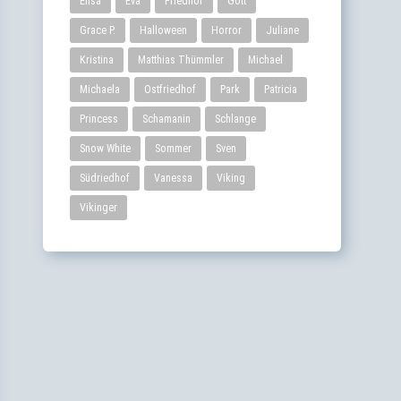
Elisa
Eva
Friedhof
Gott
Grace P.
Halloween
Horror
Juliane
Kristina
Matthias Thümmler
Michael
Michaela
Ostfriedhof
Park
Patricia
Princess
Schamanin
Schlange
Snow White
Sommer
Sven
Südriedhof
Vanessa
Viking
Vikinger