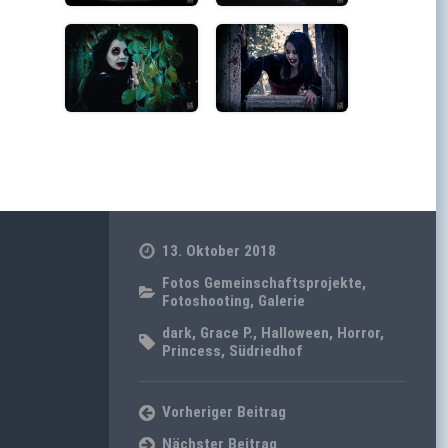
13. Oktober 2018
Fotos Gemeinschaftsprojekte
,
Fotoshooting
,
Galerie
dark
,
Grace P.
,
Halloween
,
Horror
,
Princess
,
Südriedhof
Vorheriger Beitrag
Nächster Beitrag