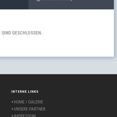
SIND GESCHLOSSEN.
INTERNE LINKS
⏵HOME / GALERIE
⏵UNSERE PARTNER
⏵IMPRESSUM