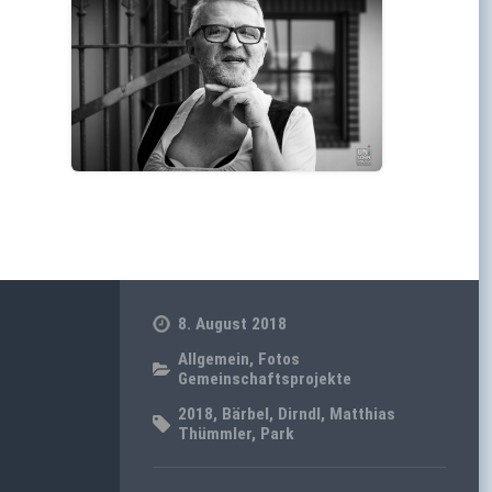
8. August 2018
Allgemein
,
Fotos
Gemeinschaftsprojekte
2018
,
Bärbel
,
Dirndl
,
Matthias
Thümmler
,
Park