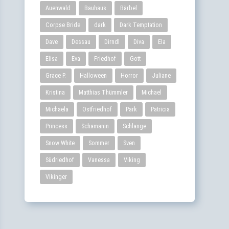
Auenwald
Bauhaus
Bärbel
Corpse Bride
dark
Dark Temptation
Dave
Dessau
Dirndl
Diva
Ela
Elisa
Eva
Friedhof
Gott
Grace P.
Halloween
Horror
Juliane
Kristina
Matthias Thümmler
Michael
Michaela
Ostfriedhof
Park
Patricia
Princess
Schamanin
Schlange
Snow White
Sommer
Sven
Südriedhof
Vanessa
Viking
Vikinger